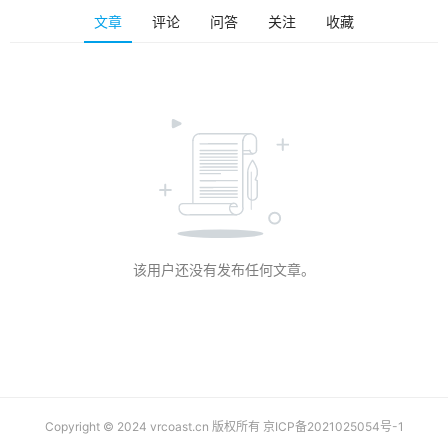
排
文章
评论
问答
关注
收藏
登录
注册
名
观
点
资
源
下
载
该用户还没有发布任何文章。
V
R
论
坛
社
区
Copyright © 2024 vrcoast.cn 版权所有
京ICP备2021025054号-1