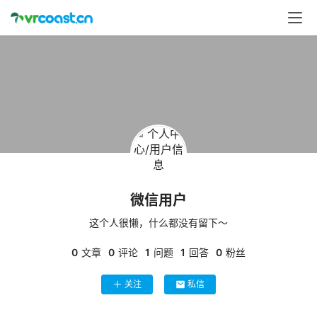
首
页
行
业
动
态
应
用
微信用户
新
闻
这个人很懒，什么都没有留下～
0
文章
0
评论
1
问题
1
回答
0
粉丝
V
R
关注
私信
设
备