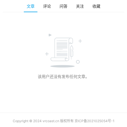
排
文章
评论
问答
关注
收藏
登录
注册
名
观
点
资
源
下
载
该用户还没有发布任何文章。
V
R
论
坛
社
区
Copyright © 2024 vrcoast.cn 版权所有
京ICP备2021025054号-1