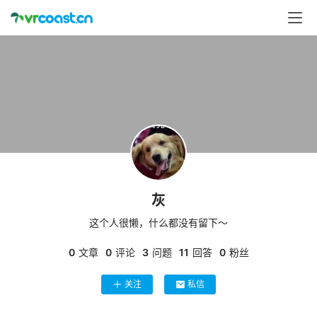
首
页
行
业
动
态
应
用
灰
新
闻
这个人很懒，什么都没有留下～
0
文章
0
评论
3
问题
11
回答
0
粉丝
V
R
关注
私信
设
备