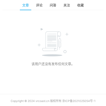
排
文章
评论
问答
关注
收藏
登录
注册
名
观
点
资
源
下
载
该用户还没有发布任何文章。
V
R
论
坛
社
区
Copyright © 2024 vrcoast.cn 版权所有
京ICP备2021025054号-1