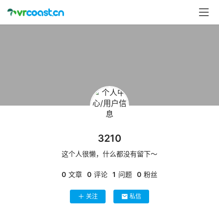
首
页
行
业
动
态
应
用
3210
新
闻
这个人很懒，什么都没有留下～
0
文章
0
评论
1
问题
0
粉丝
V
R
关注
私信
设
备