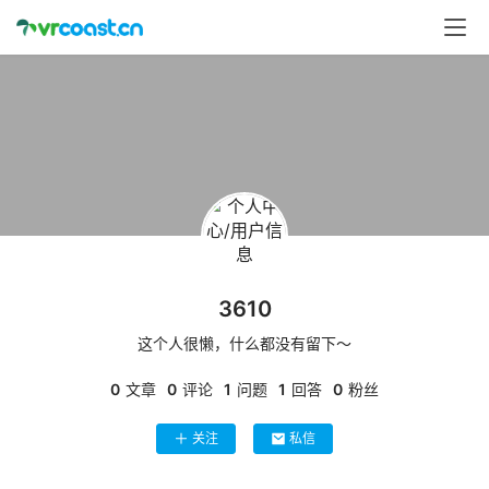
首
页
行
业
动
态
应
用
3610
新
闻
这个人很懒，什么都没有留下～
0
文章
0
评论
1
问题
1
回答
0
粉丝
V
R
关注
私信
设
备