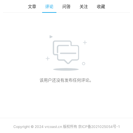
排
文章
评论
问答
关注
收藏
登录
注册
名
观
点
资
源
下
载
该用户还没有发布任何评论。
V
R
论
坛
社
区
Copyright © 2024 vrcoast.cn 版权所有
京ICP备2021025054号-1