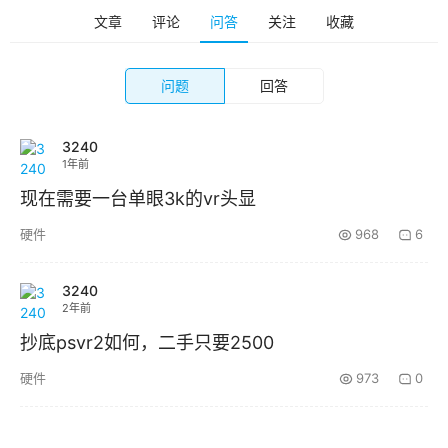
设
文章
评论
问答
关注
收藏
备
排
登录
注册
名
问题
回答
观
3240
点
1年前
现在需要一台单眼3k的vr头显
资
源
硬件
968
6
下
载
3240
2年前
V
抄底psvr2如何，二手只要2500
R
硬件
973
0
论
坛
社