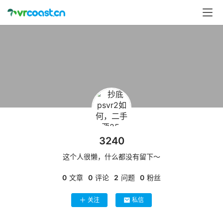
首
页
行
业
动
态
应
3240
用
这个人很懒，什么都没有留下～
新
闻
0
文章
0
评论
2
问题
0
粉丝
V
关注
私信
R