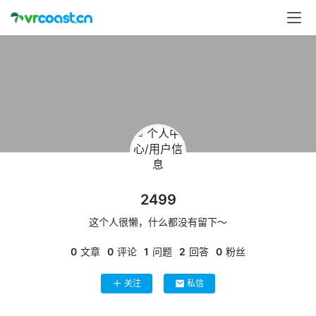
首
页
行
业
动
态
应
用
2499
新
闻
这个人很懒，什么都没有留下～
0
文章
0
评论
1
问题
2
回答
0
粉丝
V
R
关注
私信
设
备