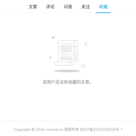
排
文章
评论
问答
关注
收藏
登录
注册
名
观
点
资
源
下
载
该用户还没有收藏的文章。
V
R
论
坛
社
区
Copyright © 2024 vrcoast.cn 版权所有
京ICP备2021025054号-1