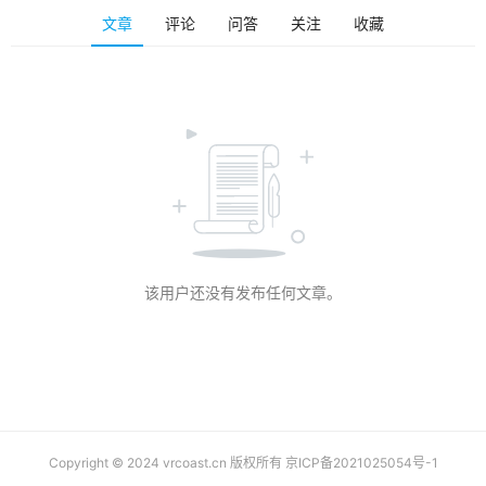
排
文章
评论
问答
关注
收藏
登录
注册
名
观
点
资
源
下
载
该用户还没有发布任何文章。
V
R
论
坛
社
区
Copyright © 2024 vrcoast.cn 版权所有
京ICP备2021025054号-1