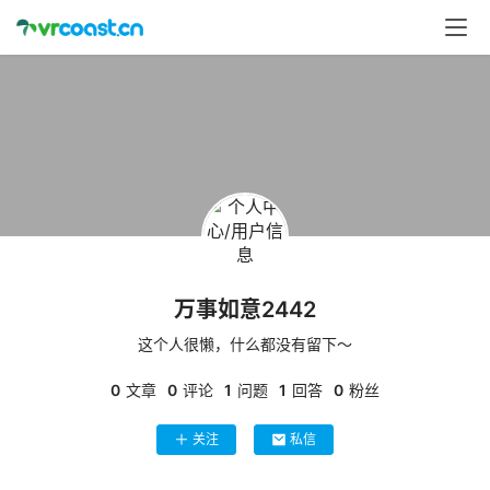
首
页
行
业
动
态
应
用
万事如意2442
新
闻
这个人很懒，什么都没有留下～
0
文章
0
评论
1
问题
1
回答
0
粉丝
V
R
关注
私信
设
备