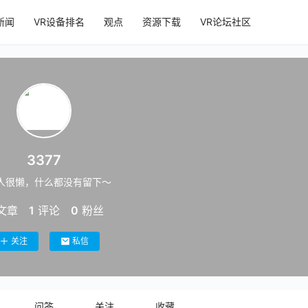
新闻
VR设备排名
观点
资源下载
VR论坛社区
3377
人很懒，什么都没有留下～
文章
1
评论
0
粉丝
关注
私信
问答
关注
收藏