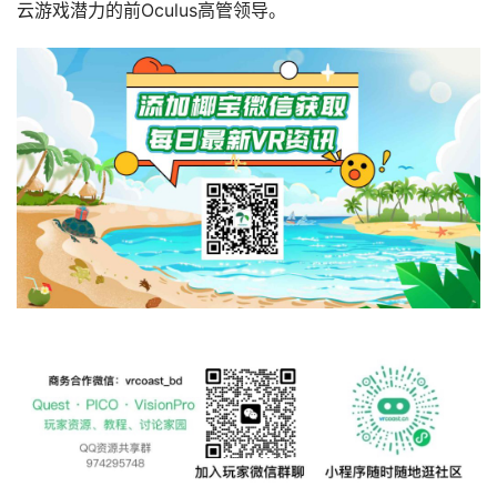
备
云游戏潜力的前Oculus高管领导。
排
登录
注册
名
观
点
资
源
下
载
V
R
论
坛
社
区