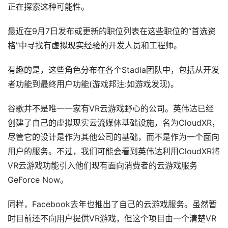
正在探索这种可能性。
首
最近在9月7日发布或更新的职位列表在这些职位的“首选资
页
格”中寻找有虚拟现实经验的开发人员和工程师。
行
有趣的是，这些角色分布在各个Stadia团队中，包括从开发
业
者功能到最终用户功能(游戏邦注:如游戏发现)。
动
态
谷歌并不是唯一一家有VR云游戏野心的公司。英伟达已经
创建了自己的虚拟现实云流媒体基础设施，名为CloudXR，
应
尽管它的设计是作为其他公司的基础，而不是作为一个面向
用
用户的服务。不过，我们可能会看到英伟达利用CloudXR将
新
VR云游戏功能引入他们现有面向消费者的云游戏服务
闻
GeForce Now。
V
同样，Facebook去年也推出了自己的云游戏服务。虽然暂
R
时目前还不向用户提供VR游戏，但这个项目由一个清楚VR
设