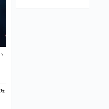
用户
在玩
。