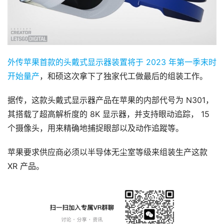
外传苹果首款的头戴式显示器装置将于 2023 年第一季末时
首
开始量产
，和硕这次拿下了独家代工做最后的组装工作。
页
据传，这款头戴式显示器产品在苹果的内部代号为 N301，
行
其搭载了超高解析度的 8K 显示器，并支持眼动追踪， 15 
业
个摄像头，用来精确地捕捉眼部以及动作追蹤等。
动
态
苹果要求供应商必须以半导体无尘室等级来组装生产这款 
XR 产品。
应
用
新
闻