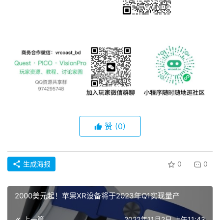
V
R
设
备
排
登录
注册
名
观
点
赞
(0)
资
源
下
生成海报
0
0
载
V
2000美元起！苹果XR设备将于2023年Q1实现量产
R
论
上一篇
2022年11月2日 上午11:43