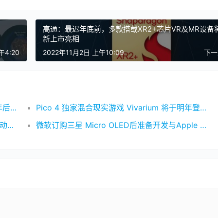
高通：最迟年底前，多款搭载XR2+芯片VR及MR设备
新上市亮相
午4:20
2022年11月2日 上午10:09
下
Meta元宇宙项目巨亏近500亿美元 或许要十年后才能完全实现
Pico 4 独家混合现实游戏 Vivarium 将于明年登陆 Meta Quest
Quest v56 更新带来更低延迟的手部追踪、自动电源更新等功能
微软订购三星 Micro OLED后准备开发与Apple Vision Pro 竞争的XR头显