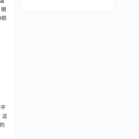
设置
 眼
种颜
和平
，这
程的