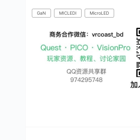
GaN
MICLEDI
MicroLED