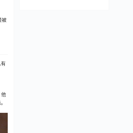
经被
具有
。他
造。