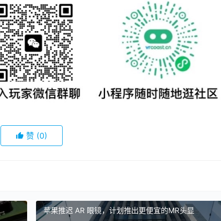
赞
(0)
苹果推迟 AR 眼镜，计划推出更便宜的MR头显