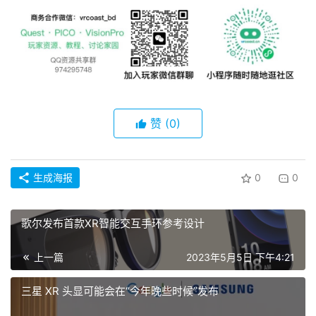
社
区
赞
(0)
生成海报
0
0
歌尔发布首款XR智能交互手环参考设计
上一篇
2023年5月5日 下午4:21
三星 XR 头显可能会在“今年晚些时候”发布