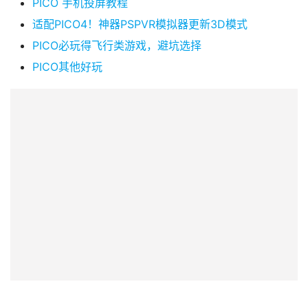
R
PICO 手机投屏教程
设
适配PICO4！神器PSPVR模拟器更新3D模式
备
PICO必玩得飞行类游戏，避坑选择
排
登录
注册
名
PICO其他好玩
观
点
资
源
下
载
V
R
论
坛