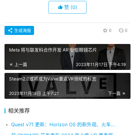
登录
注册
名
赞
(0)
观
点
生成海报
0
0
资
Meta 将与联发科合作开发 AR 智能眼镜芯片
源
下
上一篇
2023年11月17日 下午4:19
载
Steam2.0或将成为Valve重返VR领域的标志
V
R
2023年11月18日 上午7:21
下一篇
论
坛
相关推荐
社
区
Quest v71 更新：Horizon OS 的新外观、火车旅行、日历应用等