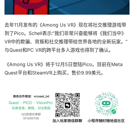
首
页
去年11月发布的《Among Us VR》现在将社交推理游戏带
行
到了Pico。Schell表示:“我们非常兴奋能够将《我们当中》
业
VR中的欺骗、背叛和社交推理带给世界各地的全新玩家。”
动
与Quest和PC VR的跨平台多人游戏也得到了确认。
态
《Among Us VR》将于12月5日登陆Pico。目前在Meta 
应
Quest平台和SteamVR上购买，售价9.99美元。
用
新
闻
V
R
设
备
排