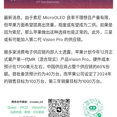
首
最新消息，由于索尼 MicroOLED 良率不理想且产量有限，
页
但苹果方面希望提高出货量，视崖或有望成为二供。如果是
因为索尼，那么苹果做出这种选择也是正常的。此外，三星
行
或有可能加入第二代 Vision Pro 的供应链。
业
动
据多家消费电子供应链内部人士透露，苹果计划今年12月正
态
式量产第一代MR（混合现实）产品Vision Pro。硬件成本
预计在1700美元左右，中国供应商占整个供应链的60%份
应
用
额。首批备货预计约为40万台，而苹果公司设定了2024年
新
的销售目标为100万台，第三年销量目标为1000万台。
闻
V
R
设