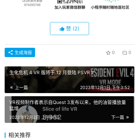
备
排
登录
注册
名
赞
(2)
观
点
生成海报
0
0
资
源
生化危机 4 VR 版将于 12 月登陆 PSVR 2
下
载
上一篇
2023年12月1日 下午3:52
V
VR视频制作者表示自Quest 3发布以来，他的油管播放量
R
猛增
论
2023年12月2日 上午9:13
下一篇
坛
社
相关推荐
区