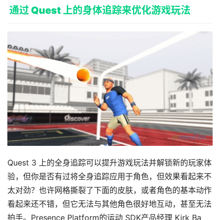
通过 Quest 上的身体追踪来优化游戏玩法
V
R
设
备
排
登录
注册
名
观
点
资
源
Quest 3 上的全身追踪可以提升游戏玩法并解锁新的玩家体
下
载
验，但你是否有过将全身追踪应用于角色，但效果看起来不
太对劲？也许网格撕裂了下面的皮肤，或者角色的基本动作
V
看起来还不错，但它无法与其他角色很好地互动，甚至无法
R
拍手。Presence Platform的运动 SDK产品经理 Kirk Ba​​