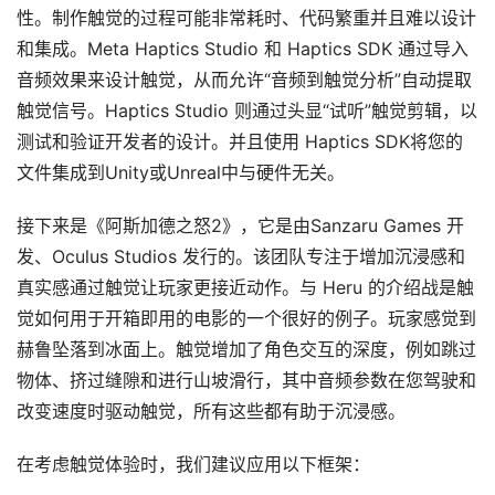
性。制作触觉的过程可能非常耗时、代码繁重并且难以设计
和集成。Meta Haptics Studio 和 Haptics SDK 通过导入
音频效果来设计触觉，从而允许“音频到触觉分析”自动提取
触觉信号。Haptics Studio 则通过头显“试听”触觉剪辑，以
测试和验证开发者的设计。并且使用 Haptics SDK将您的
文件集成到Unity或Unreal中与硬件无关。
接下来是《阿斯加德之怒2》，它是由Sanzaru Games 开
发、Oculus Studios 发行的。该团队专注于增加沉浸感和
真实感通过触觉让玩家更接近动作。与 Heru 的介绍战是触
觉如何用于开箱即用的电影的一个很好的例子。玩家感觉到
赫鲁坠落到冰面上。触觉增加了角色交互的深度，例如跳过
物体、挤过缝隙和进行山坡滑行，其中音频参数在您驾驶和
改变速度时驱动触觉，所有这些都有助于沉浸感。
在考虑触觉体验时，我们建议应用以下框架：