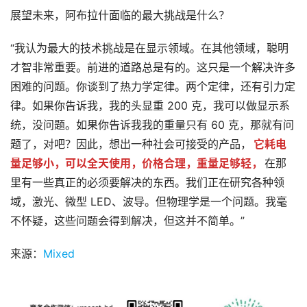
设
展望未来，阿布拉什面临的最大挑战是什么？
备
排
登录
注册
“我认为最大的技术挑战是在显示领域。在其他领域，聪明
名
才智非常重要。前进的道路总是有的。这只是一个解决许多
困难的问题。你谈到了热力学定律。两个定律，还有引力定
观
律。如果你告诉我，我的头显重 200 克，我可以做显示系
点
统，没问题。如果你告诉我我的重量只有 60 克，那就有问
题了，对吧？因此，想出一种社会可接受的产品，
它耗电
资
量足够小，可以全天使用，价格合理，重量足够轻，
在那
源
里有一些真正的必须要解决的东西。我们正在研究各种领
下
载
域，激光、微型 LED、波导。但物理学是一个问题。我毫
不怀疑，这些问题会得到解决，但这并不简单。”
V
R
来源：
Mixed
论
坛
社