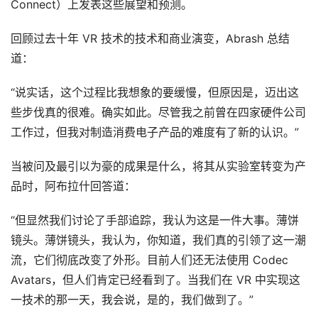
Connect）上发表这些展望和预测。
回顾过去十年 VR 技术的技术和商业演变，Abrash 总结
首
道：
页
“说实话，这个过程比我想象的要缓慢，但原因是，迈出这
些步伐真的很难。确实如此。尽管我之前曾在四家硬件公司
行
业
工作过，但我对制造消费电子产品的难度有了新的认识。”
动
态
当被问及最引以为豪的成果是什么，将其从实验室转变为产
品时，阿布拉什回答道：
应
用
“但显然我们讨论了手部追踪，我认为这是一件大事。薄饼
新
镜头。薄饼镜头，我认为，你知道，我们真的引领了这一潮
闻
流，它们彻底改变了外形。目前人们还无法使用 Codec 
Avatars，但人们肯定已经看到了。当我们在 VR 中实现这
V
一技术的那一天，我会说，是的，我们做到了。”
R