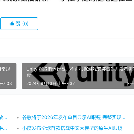
赞
(0)
用常规
Unity 将取消运行费，不再根据游戏安装量对开发者进
费
午7:03
2024年9月13日 上午7:37
下
Meta 拒绝与 Android XR 合作 但谷歌仍持开放态度
谷歌将于2026年发布单目显示AI眼镜 完整实现增强现实愿景
歌尔最新 VR 头显参考设计集成了 Ultraleap 手部追踪
小度发布全球首款搭载中文大模型的原生AI眼镜