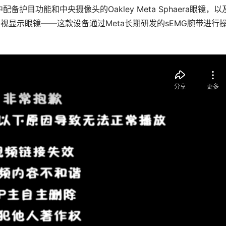
中配备护目功能和中央摄像头的Oakley Meta Sphaera眼镜，以
y”的单目平视显示眼镜——这款设备通过Meta长期研发的sEMG腕带进行