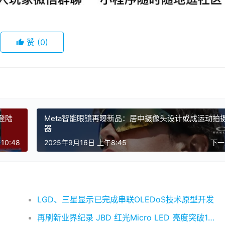
赞
(0)
将登陆
Meta智能眼镜再曝新品：居中摄像头设计或成运动拍
器
10:48
2025年9月16日 上午8:45
下
LGD、三星显示已完成串联OLEDoS技术原型开发
再刷新业界纪录 JBD 红光Micro LED 亮度突破100 万尼特