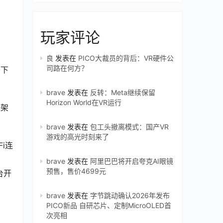
玩家评论
良
发表在
PICO大裁员的背后：VR硬件公
司路在何方？
于下
brave
发表在
反转：Meta继续保留
Horizon World在VR运行
线架
brave
发表在
包工头撤离模式：国产VR
游戏的高光时刻来了
Fi连
brave
发表在
阿里巴巴将开启夸克AI眼镜
预售，售价4699元
台开
brave
发表在
字节跳动确认2026年发布
PICO新品 自研芯片、定制MicroOLED首
次亮相