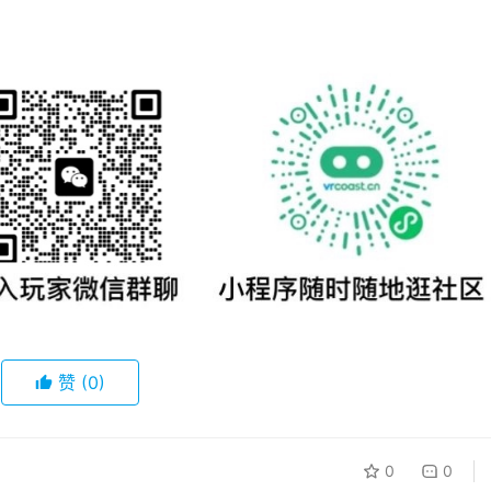
赞
(0)
0
0