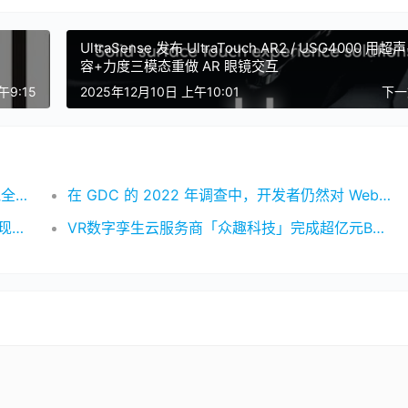
UltraSense 发布 UltraTouch AR2 / USG4000 用超
容+力度三模态重做 AR 眼镜交互
午9:15
2025年12月10日 上午10:01
下
硅基OLED独角兽视涯科技闯关IPO：技术领跑全球，三年累亏近8亿
在 GDC 的 2022 年调查中，开发者仍然对 Web3 持怀疑态度
Counterpoint：2023年中国VR市场出货量出现五年来最大跌幅
VR数字孪生云服务商「众趣科技」完成超亿元B轮融资