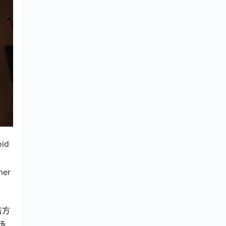
d 
er
洁方
场