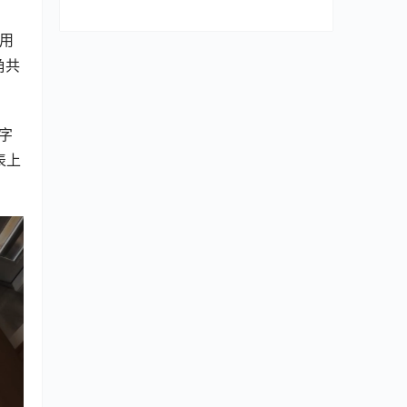
使用
角共
字
表上