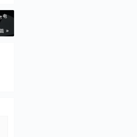
声+电
一篇