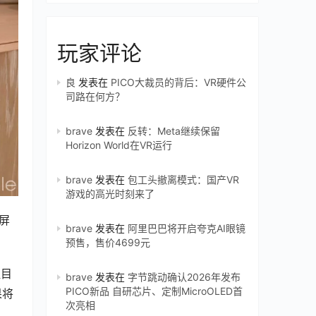
玩家评论
良
发表在
PICO大裁员的背后：VR硬件公
司路在何方？
brave
发表在
反转：Meta继续保留
Horizon World在VR运行
brave
发表在
包工头撤离模式：国产VR
游戏的高光时刻来了
屏
brave
发表在
阿里巴巴将开启夸克AI眼镜
预售，售价4699元
注目
brave
发表在
字节跳动确认2026年发布
PICO新品 自研芯片、定制MicroOLED首
果将
次亮相