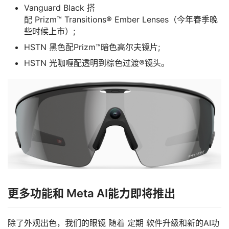
Vanguard Black 搭
配 Prizm™ Transitions® Ember Lenses（今年春季晚
些时候上市）;
HSTN 黑色配Prizm™暗色高尔夫镜片;
HSTN 光咖喱配透明到棕色过渡®镜头。
首
页
行
业
动
态
应
更多功能和 Meta AI能力即将推出
用
新
闻
除了外观出色，我们的眼镜 随着 定期 软件升级和新的AI功