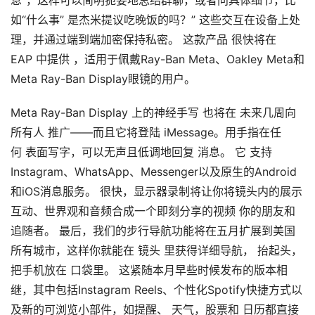
息”，这样可以简明扼要地总结群聊，或者问具体细节，比
论
如“什么事” 是杰米提议吃晚饭的吗？” 这些交互在设备上处
坛
理，并通过端到端加密保持私密。 这款产品 很快将在
社
EAP 中提供 ，适用于佩戴Ray-Ban Meta、Oakley Meta和
区
Meta Ray-Ban Display眼镜的用户。
Meta Ray-Ban Display 上的神经手写 也将在 未来几周向
所有人 推广——而且它将登陆 iMessage。用手指在任
何 表面写字，可以无声且低调地回复 消息。 它 支持
Instagram、WhatsApp、Messenger以及原生的Android
和iOS消息服务。 很快，显示器录制将让你将镜头内的展示
互动、世界观和音频合成一个即刻分享的视频 你的朋友和
追随者。 最后，我们的步行导航功能将在五月扩展到美国
所有城市，这样你就能在 镜头 里获得详细导航， 抬起头，
把手机放在 口袋里。 这紧随本月早些时候发布的版本相
继，其中包括Instagram Reels、个性化Spotify快捷方式以
及新的可浏览小部件，如提醒、 天气，股票和 日历都直接