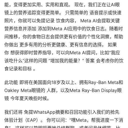
能，变得更加实用、实用和直观。 现在，我们正在让AI眼
V
镜上的营养追踪变得更简单。 只需简单的 语音提示或快速
R
照片，你就可以免提记录 饮食内容， Meta AI会提取关键
设
营养信息并添加 添加到Meta AI应用中的饮食日志。随着时
备
间推移，你的食物日志会提供更有价值的个性化洞察，帮助
排
登录
注册
你做出 更多有用的分析更健康、更有信息的选择。 如果
名
你 想获得即时营养指导，可以向Meta AI提问，比如“我应
该吃什么”这样的问题 “增加我的能量？” 答案 会考虑你的饮
观
点
食记录和目标 。
此功能 即将在美国面向18岁及以上、拥有Ray-Ban Meta和
资
Oakley Meta眼镜的 人群，以及Meta Ray-Ban Display眼
源
下
镜 今年夏天晚些时候。
载
我们还将 免提WhatsApp摘要和召回功能引入我们的抢先
体验计划（EAP）。 你可以问：“嘿Meta，帮我进度一下消
V
R