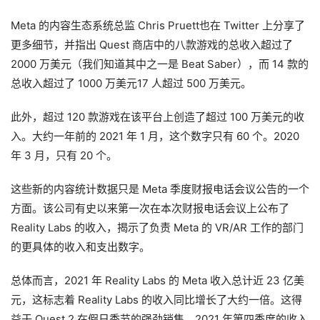
动
态
Meta 的内容生态系统总监 Chris Pruett也在 Twitter 上分享了
更多细节，并指出 Quest 商店中的八款游戏的总收入超过了 
应
2000 万美元（我们知道其中之一是 Beat Saber），而 14 款的
用
总收入超过了 1000 万美元17 人超过 500 万美元。
新
闻
此外，超过 120 款游戏在该平台上创造了超过 100 万美元的收
入。大约一年前的 2021 年 1 月，这个数字只有 60 个。2020 
V
年 3 月，只有 20 个。
R
设
这些新的内容统计数据只是 Meta 季度财报电话会议公告的一个
备
方面。该公司有史以来第一次在本次财报电话会议上公布了 
排
Reality Labs 的收入，揭示了负责 Meta 的 VR/AR 工作的部门
登录
注册
名
的更具体的收入和支出数字。
观
总体而言，2021 年 Reality Labs 的 Meta 收入总计近 23 亿美
点
元，这标志着 Reality Labs 的收入同比增长了大约一倍。这得
益于 Quest 2 在假日季节的强劲销售，2021 年第四季度的收入