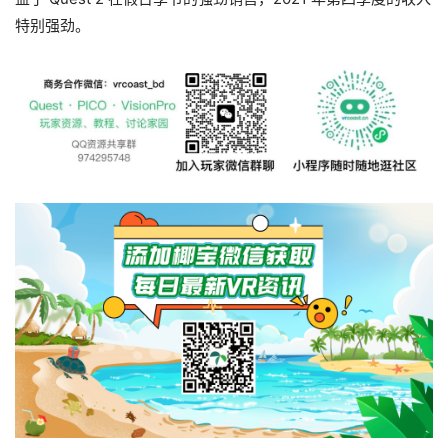
资
特别强劲。
源
下
载
V
R
论
坛
社
区