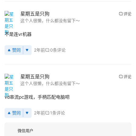
星期五是只狗
评论
这个人很懒，什么都没有留下～
不是连vr机器
赞同
2年前
0条评论
星期五是只狗
评论
这个人很懒，什么都没有留下～
首
页
vd串流pc游戏，手柄匹配电脑吧
行
赞同
2年前
1条评论
业
动
微信用户
态