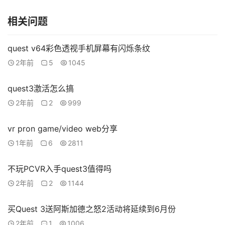
源
下
相关问题
载
quest v64彩色透视手机屏幕有闪烁条纹
V
2年前
5
1045
R
论
quest3激活怎么搞
坛
社
2年前
2
999
区
vr pron game/video web分享
1年前
6
2811
不玩PCVR入手quest3值得吗
2年前
2
1144
买Quest 3送阿斯加德之怒2活动将延续到6月份
2年前
1
1006