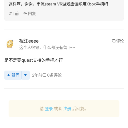
这样啊，谢谢。串流steam VR游戏应该能用Xbox手柄吧
应
2年前
回复
用
新
闻
祝江eeee
评论
这个人很懒，什么都没有留下～
V
R
是不是要quest支持的手柄才行
设
备
赞同
2年前
0条评论
排
登录
注册
名
观
点
请
登录
或者
注册
后回复。
资