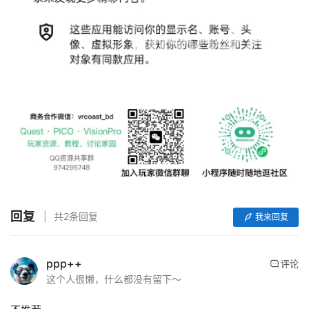
首
回复
共2条回复
我来回复
页
行
ppp++
评论
业
这个人很懒，什么都没有留下～
动