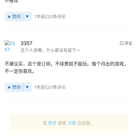
不推荐
态
赞同
1年前
0条评论
应
用
新
闻
3357
评论
这个人很懒，什么都没有留下～
V
R
不建议买，这个是订阅，不续费就不能玩。每个月出的游戏，
设
不一定你喜欢。
备
排
赞同
1年前
0条评论
登录
注册
名
观
点
请
登录
或者
注册
后回复。
资