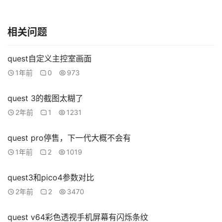
源
下
载
相关问题
V
quest自定义主控室画面
R
1年前
0
973
论
坛
quest 3的截图太糊了
社
2年前
1
1231
区
quest pro停售，下一代大概不会有
1年前
2
1019
quest3和pico4参数对比
2年前
2
3470
quest v64彩色透视手机屏幕有闪烁条纹