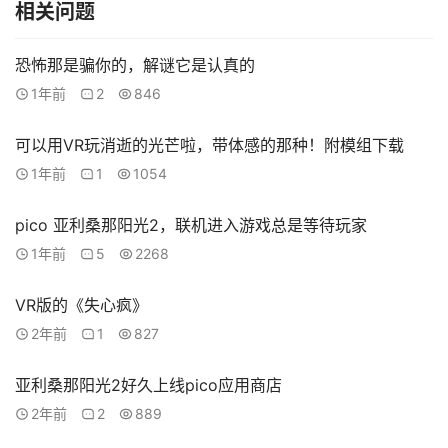
备
相关问题
排
登录
注册
名
恐怖那是骗你的，解谜它是认真的
1年前
2
846
观
点
可以用VR玩消逝的光芒啦，带体感的那种！附模组下载
1年前
1
1054
资
源
pico 亚利桑那阳光2，联机进入游戏总是等待玩家
下
1年前
5
2268
载
VR版的《失心疯》
V
2年前
1
827
R
论
亚利桑那阳光2好久上线pico应用商店
坛
社
2年前
2
889
区