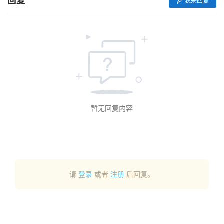
回复
我来回复
首
页
行
业
动
态
暂无回复内容
应
用
新
闻
请
登录
或者
注册
后回复。
V
R
设