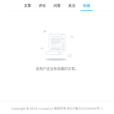
排
文章
评论
问答
关注
收藏
登录
注册
名
观
点
资
源
下
载
该用户还没有收藏的文章。
V
R
论
坛
社
区
Copyright © 2024 vrcoast.cn 版权所有
京ICP备2021025054号-1