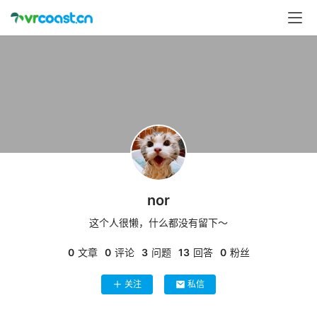
首
页
行
业
动
态
应
用
nor
新
闻
这个人很懒，什么都没有留下～
0
文章
0
评论
3
问题
13
回答
0
粉丝
V
R
关注
私信
设
备