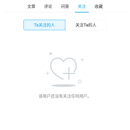
备
文章
评论
问答
关注
收藏
排
登录
注册
名
Ta关注的人
关注Ta的人
观
点
资
源
下
载
V
该用户还没有关注任何用户。
R
论
坛
社