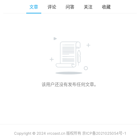
排
文章
评论
问答
关注
收藏
登录
注册
名
观
点
资
源
下
载
该用户还没有发布任何文章。
V
R
论
坛
社
区
Copyright © 2024 vrcoast.cn 版权所有
京ICP备2021025054号-1