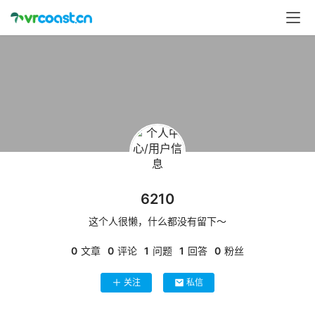
首
页
行
业
动
态
应
用
6210
新
闻
这个人很懒，什么都没有留下～
0
文章
0
评论
1
问题
1
回答
0
粉丝
V
R
关注
私信
设
备