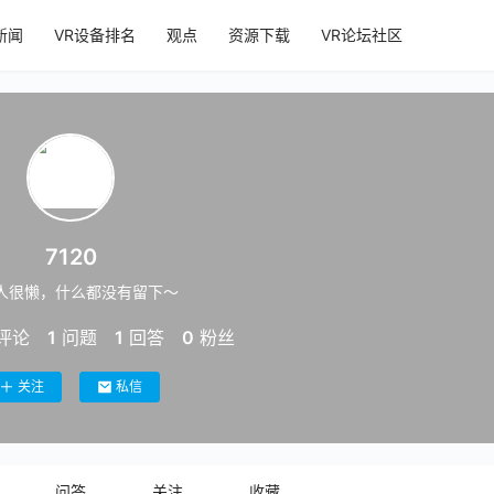
新闻
VR设备排名
观点
资源下载
VR论坛社区
7120
人很懒，什么都没有留下～
评论
1
问题
1
回答
0
粉丝
关注
私信
问答
关注
收藏