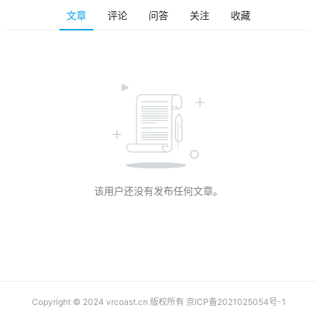
排
文章
评论
问答
关注
收藏
登录
注册
名
观
点
资
源
下
载
该用户还没有发布任何文章。
V
R
论
坛
社
区
Copyright © 2024 vrcoast.cn 版权所有
京ICP备2021025054号-1