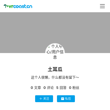
首
页
行
业
动
态
应
用
土耳瓜
新
闻
这个人很懒，什么都没有留下～
0
文章
0
评论
5
回答
0
粉丝
V
R
关注
私信
设
备