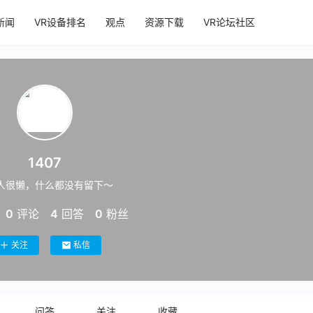
新闻
VR设备排名
观点
资源下载
VR论坛社区
1407
人很懒，什么都没有留下～
0
评论
4
回答
0
粉丝
关注
私信
问答
关注
收藏