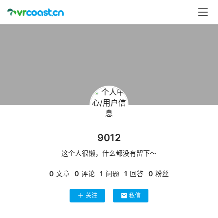
首
页
行
业
动
态
应
用
9012
新
闻
这个人很懒，什么都没有留下～
0
文章
0
评论
1
问题
1
回答
0
粉丝
V
R
关注
私信
设
备