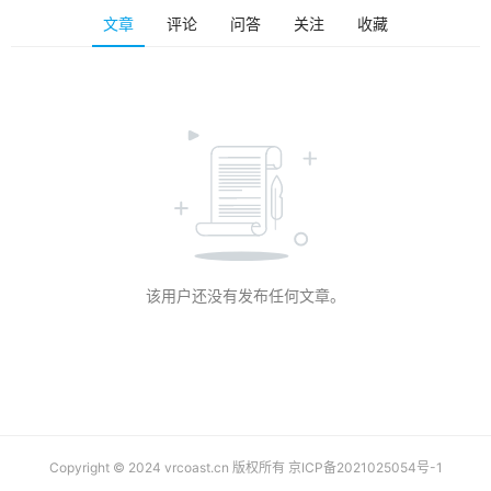
排
文章
评论
问答
关注
收藏
登录
注册
名
观
点
资
源
下
载
该用户还没有发布任何文章。
V
R
论
坛
社
区
Copyright © 2024 vrcoast.cn 版权所有
京ICP备2021025054号-1