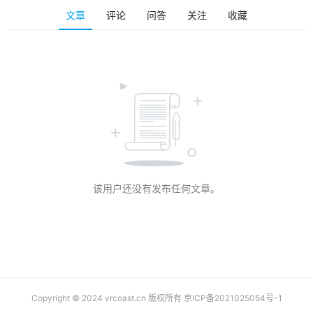
排
文章
评论
问答
关注
收藏
登录
注册
名
观
点
资
源
下
载
该用户还没有发布任何文章。
V
R
论
坛
社
区
Copyright © 2024 vrcoast.cn 版权所有
京ICP备2021025054号-1