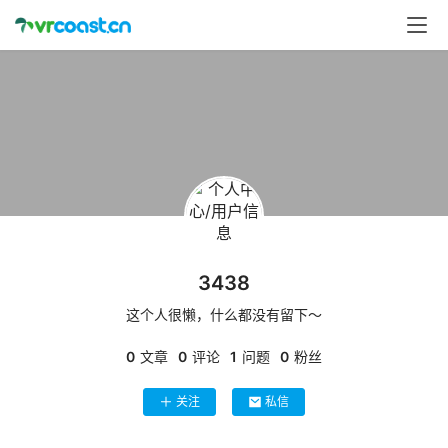
首
页
行
业
动
态
应
用
3438
新
闻
这个人很懒，什么都没有留下～
0
文章
0
评论
1
问题
0
粉丝
V
R
关注
私信
设
备