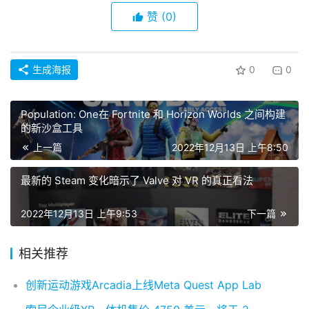
载
赞
(0)
V
R
生成海报
0
0
论
坛
社
Population: One在 Fortnite 和 Horizo​​n Worlds 之间构建
区
的新沙盒工具
上一篇
2022年12月13日 上午8:50
最新的 Steam 变化暗示了 Valve 对 VR 的真正看法
2022年12月13日 上午9:53
下一篇
相关推荐
创新运动游戏Arcadia上线Meta Quest App Lab