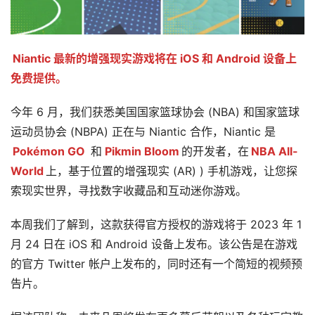
Niantic 最新的增强现实游戏将在 iOS 和 Android 设备上
免费提供。
今年 6 月，我们获悉美国国家篮球协会 (NBA) 和国家篮球
运动员协会 (NBPA) 正在与 Niantic 合作，Niantic 是
Pokémon GO
和
Pikmin Bloom
的开发者，在
NBA All-
首
World
上，基于位置的增强现实 (AR) ) 手机游戏，让您探
页
索现实世界，寻找数字收藏品和互动迷你游戏。
本周我们了解到，这款获得官方授权的游戏将于 2023 年 1 
行
业
月 24 日在 iOS 和 Android 设备上发布。该公告是在游戏
动
的官方 Twitter 帐户上发布的，同时还有一个简短的视频预
态
告片。
应