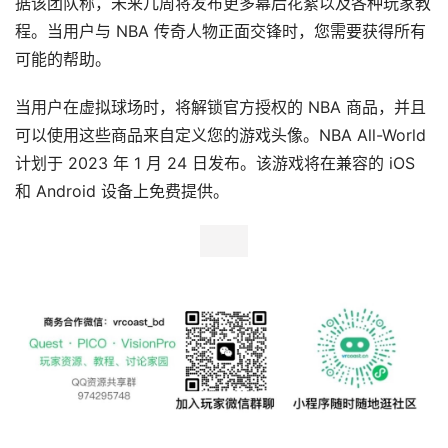
据该团队称，未来几周将发布更多幕后花絮以及各种玩家教
用
程。当用户与 NBA 传奇人物正面交锋时，您需要获得所有
新
可能的帮助。
闻
当用户在虚拟球场时，将解锁官方授权的 NBA 商品，并且
V
可以使用这些商品来自定义您的游戏头像。NBA All-World
R
计划于 2023 年 1 月 24 日发布。该游戏将在兼容的 iOS 
设
和 Android 设备上免费提供。
备
排
登录
注册
名
观
点
资
源
下