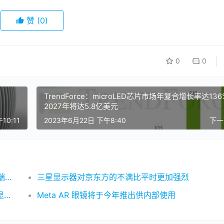
赞
(0)
0
0
TrendForce：microLED芯片市场年复合增长率达13
2027年将达5.8亿美元
10:11
2023年6月22日 下午8:40
下
中国移动正式发布GSXR互通标准：引导XR终端产业发展
三星显示器对京东方的不满比平时更加​​强烈
Varjo 被选为美国陆军混合现实训练项目的头显技术提供商
Meta AR 眼镜将于今年推出供内部使用