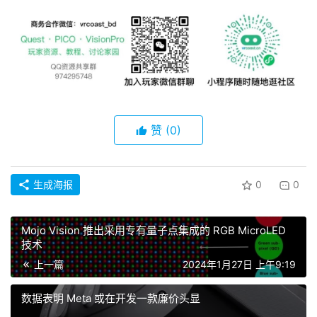
资
源
下
载
V
R
赞
(0)
论
坛
社
区
生成海报
0
0
Mojo Vision 推出采用专有量子点集成的 RGB MicroLED
技术
上一篇
2024年1月27日 上午9:19
数据表明 Meta 或在开发一款廉价头显