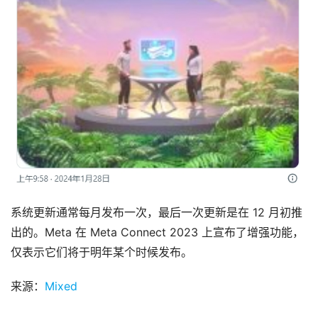
态
应
用
新
闻
V
R
设
备
系统更新通常每月发布一次，最后一次更新是在 12 月初推
排
登录
注册
名
出的。Meta 在 Meta Connect 2023 上宣布了增强功能，
仅表示它们将于明年某个时候发布。
观
来源：
Mixed
点