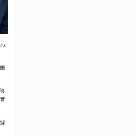
a 
合国
他
或管
像滤