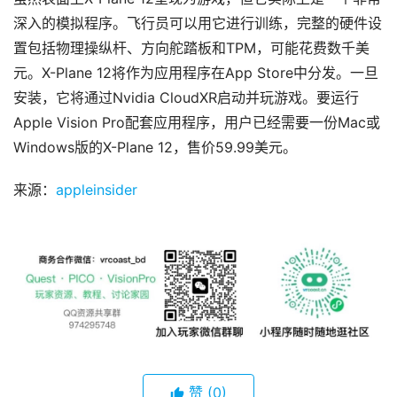
深入的模拟程序。飞行员可以用它进行训练，完整的硬件设
V
置包括物理操纵杆、方向舵踏板和TPM，可能花费数千美
R
元。X-Plane 12将作为应用程序在App Store中分发。一旦
论
安装，它将通过Nvidia CloudXR启动并玩游戏。要运行
坛
Apple Vision Pro配套应用程序，用户已经需要一份Mac或
社
区
Windows版的X-Plane 12，售价59.99美元。
来源：
appleinsider
赞
(0)