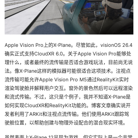
用
新
闻
V
R
Apple Vision Pro上的X-Plane。尽管如此，visionOS 26.4
设
确实正式支持CloudXR 6.0。关于Apple Vision Pro能够处
备
理什么，或者最终的流传输是否适合游戏玩法，目前尚无说
排
登录
注册
法。像X-Plane这样的模拟器可能很适合这项技术。注视点
名
流传输可能允许Apple Vision Pro M5通过RealityKit实时
观
渲染驾驶舱并解释用户交互。窗外的景色然后可以远程渲染
点
和流式传输。不过，这只是个例子，我并不知道X-Plane是
如何实现CloudXR和RealityKit功能的。博客文章确实说开
资
发者利用了ARKit和注视点流传输。他们使用ARKit跟踪驾
源
驶舱位置，以帮助创建与物理外设配合的混合现实环境。
下
载
虽然表面上X-Plane 12呈现为游戏，但它实际上是一个非常