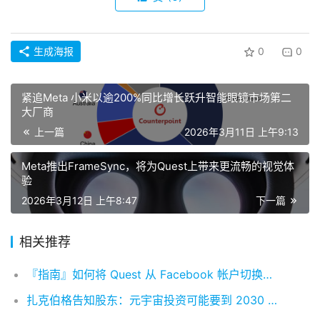
生成海报
0
0
紧追Meta 小米以逾200%同比增长跃升智能眼镜市场第二
大厂商
上一篇
2026年3月11日 上午9:13
Meta推出FrameSync，将为Quest上带来更流畅的视觉体
验
2026年3月12日 上午8:47
下一篇
相关推荐
『指南』如何将 Quest 从 Facebook 帐户切换到 Meta 帐户
扎克伯格告知股东：元宇宙投资可能要到 2030 年才会看到回报