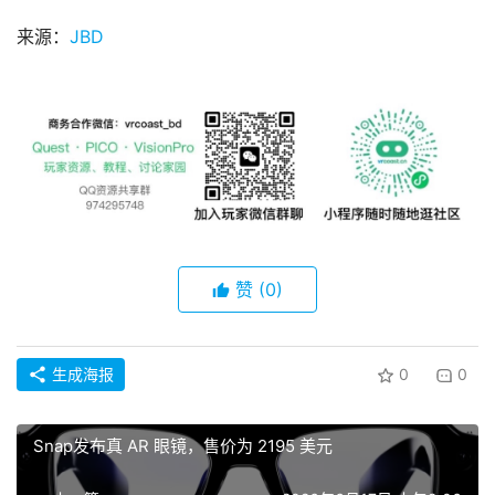
论
来源：
JBD
坛
社
区
赞
(0)
生成海报
0
0
Snap发布真 AR 眼镜，售价为 2195 美元