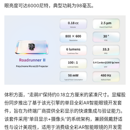
眼亮度可达6000尼特，典型功耗为98毫瓦。
首
页
行
业
动
态
体积方面，“走鹃Ⅱ”保持约0.18立方厘米的紧凑尺寸。显耀股
份同步推出了基于该光引擎的单目全彩AR智能眼镜开发套
应
件，旨在为终端厂商提供全彩显示的快速集成与验证能力。
用
该套件采用“单目显示+摄像头”的系统架构，兼顾佩戴舒适
新
闻
性与设计美观性，适用于消费级全彩AR智能眼镜的开发需