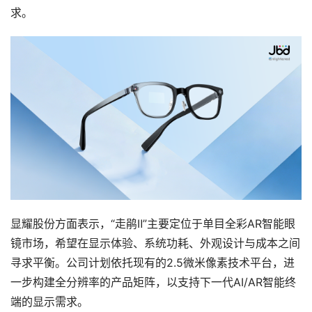
求。
V
R
设
备
排
登录
注册
名
观
点
资
源
显耀股份方面表示，“走鹃Ⅱ”主要定位于单目全彩AR智能眼
下
镜市场，希望在显示体验、系统功耗、外观设计与成本之间
载
寻求平衡。公司计划依托现有的2.5微米像素技术平台，进
一步构建全分辨率的产品矩阵，以支持下一代AI/AR智能终
V
端的显示需求。
R