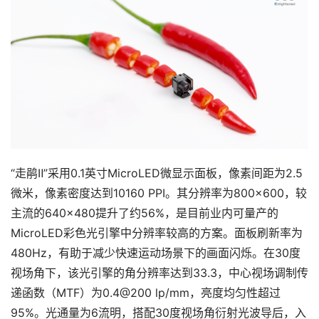
“走鹃Ⅱ”采用0.1英寸MicroLED微显示面板，像素间距为2.5
微米，像素密度达到10160 PPI。其分辨率为800×600，较
主流的640×480提升了约56%，是目前业内可量产的
MicroLED彩色光引擎中分辨率较高的方案。面板刷新率为
480Hz，有助于减少快速运动场景下的画面闪烁。在30度
视场角下，该光引擎的角分辨率达到33.3，中心视场调制传
递函数（MTF）为0.4@200 lp/mm，亮度均匀性超过
95%。光通量为6流明，搭配30度视场角衍射光波导后，入