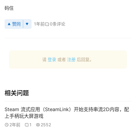
码住
观
点
赞同
1年前
0条评论
资
源
下
请
登录
或者
注册
后回复。
载
V
R
相关问题
论
坛
社
Steam 流式应用（SteamLink）开始支持串流2D内容，配
区
上手柄玩大屏游戏
2年前
1
2552