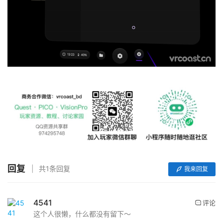
页
行
业
动
态
应
用
新
闻
V
回复
共1条回复
我来回复
R
设
备
4541
评论
排
这个人很懒，什么都没有留下～
登录
注册
名