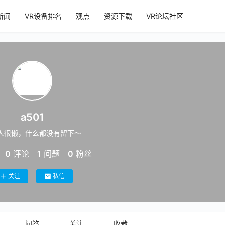
新闻
VR设备排名
观点
资源下载
VR论坛社区
a501
人很懒，什么都没有留下～
0
评论
1
问题
0
粉丝
关注
私信
问答
关注
收藏