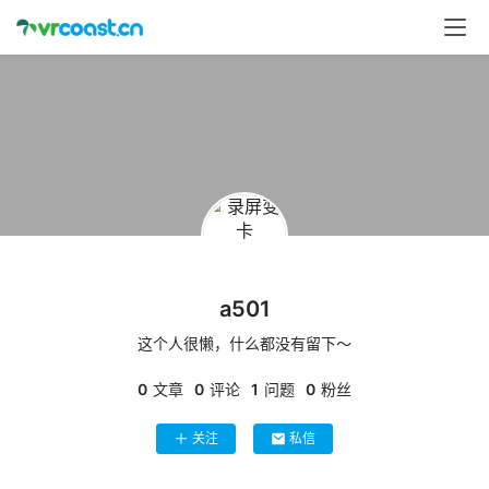
首
页
行
业
动
态
应
用
a501
新
闻
这个人很懒，什么都没有留下～
0
文章
0
评论
1
问题
0
粉丝
V
R
关注
私信
设
备