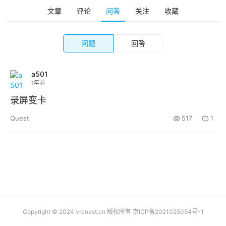
排
登录
注册
文章
评论
问答
关注
收藏
名
问题
回答
观
点
a501
1年前
资
源
录屏变卡
下
Quest
517
1
载
V
R
论
坛
社
区
Copyright © 2024 vrcoast.cn 版权所有
京ICP备2021025054号-1